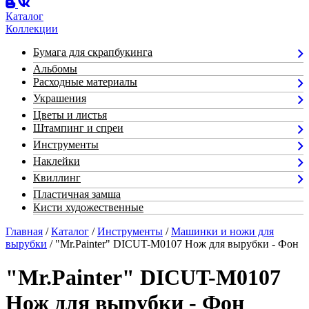
Каталог
Коллекции
Бумага для скрапбукинга
Альбомы
Расходные материалы
Украшения
Цветы и листья
Штампинг и спреи
Инструменты
Наклейки
Квиллинг
Пластичная замша
Кисти художественные
Главная
/
Каталог
/
Инструменты
/
Машинки и ножи для
вырубки
/ "Mr.Painter" DICUT-M0107 Нож для вырубки - Фон
"Mr.Painter" DICUT-M0107
Нож для вырубки - Фон