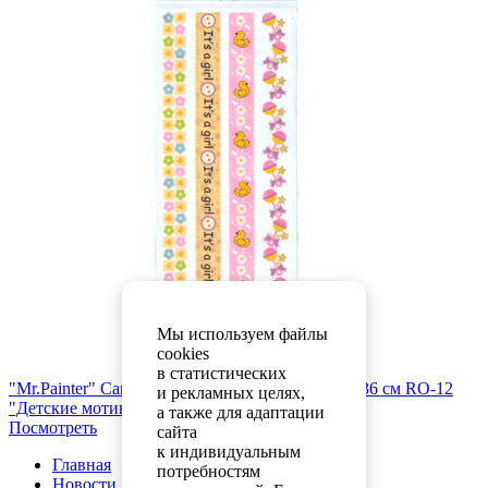
Мы используем файлы
cookies
в статистических
"Mr.Painter" Самоклеящиеся (Натирки) 12 см х 36 см RO-12
и рекламных целях,
"Детские мотивы"
19 руб.
а также для адаптации
Посмотреть
сайта
к индивидуальным
Главная
потребностям
Новости