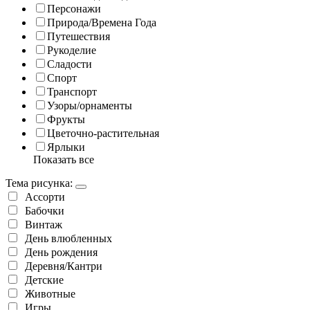
Персонажи
Природа/Времена Года
Путешествия
Рукоделие
Сладости
Спорт
Транспорт
Узоры/орнаменты
Фрукты
Цветочно-растительная
Ярлыки
Показать все
Тема рисунка:
Ассорти
Бабочки
Винтаж
День влюбленных
День рождения
Деревня/Кантри
Детские
Животные
Игры