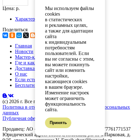
Мы используем файлы
Цена: р.
cookies
Характеристики
в статистических
и рекламных целях,
Поделиться
а также для адаптации
сайта
к индивидуальным
Главная
потребностям
Новости
пользователей. Если
Мастер-классы
вы не согласны с этим,
Где и как купить
вы можете покинуть
Доставка и оплата
сайт или изменить
О нас
настройки,
Если есть вопросы
касающиеся cookies
Бесплатный каталог
в вашем браузере.
Изменение настроек
может ограничить
(с) 2026 г. Все права защищены.
функциональность
Политика в отношении обработки и защиты персональных
сайта.
данных
Публичная оферта
Принять
Продавец: АО «Планета увлечений» ОГРН: 1077761771537
Юридический адрес: 105554, г.Москва, ул. 11-я Парковая, д.