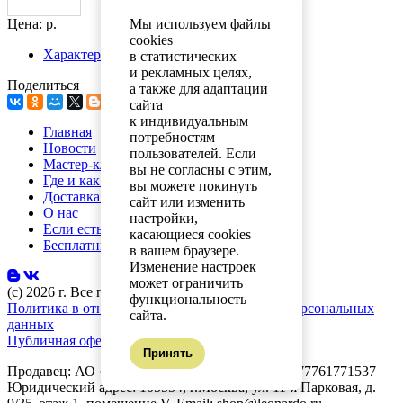
Мы используем файлы
Цена: р.
cookies
Характеристики
в статистических
и рекламных целях,
Поделиться
а также для адаптации
сайта
к индивидуальным
Главная
потребностям
Новости
пользователей. Если
Мастер-классы
вы не согласны с этим,
Где и как купить
вы можете покинуть
Доставка и оплата
сайт или изменить
О нас
настройки,
Если есть вопросы
касающиеся cookies
Бесплатный каталог
в вашем браузере.
Изменение настроек
может ограничить
(с) 2026 г. Все права защищены.
функциональность
Политика в отношении обработки и защиты персональных
сайта.
данных
Публичная оферта
Принять
Продавец: АО «Планета увлечений» ОГРН: 1077761771537
Юридический адрес: 105554, г.Москва, ул. 11-я Парковая, д.