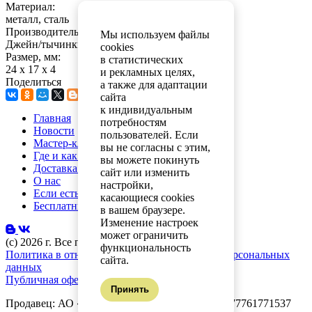
Материал:
металл, сталь
Производитель для сайта Лео РБ:
Мы используем файлы
Джейн/тычинки,скрап, раскраски
cookies
Размер, мм:
в статистических
24 х 17 х 4
и рекламных целях,
Поделиться
а также для адаптации
сайта
к индивидуальным
Главная
потребностям
Новости
пользователей. Если
Мастер-классы
вы не согласны с этим,
Где и как купить
вы можете покинуть
Доставка и оплата
сайт или изменить
О нас
настройки,
Если есть вопросы
касающиеся cookies
Бесплатный каталог
в вашем браузере.
Изменение настроек
может ограничить
(с) 2026 г. Все права защищены.
функциональность
Политика в отношении обработки и защиты персональных
сайта.
данных
Публичная оферта
Принять
Продавец: АО «Планета увлечений» ОГРН: 1077761771537