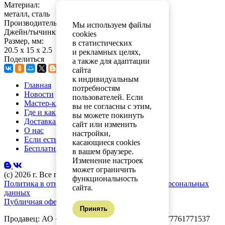
Материал:
металл, сталь
Производитель для сайта Лео РБ:
Мы используем файлы
Джейн/тычинки,скрап, раскраски
cookies
Размер, мм:
в статистических
20.5 х 15 х 2.5
и рекламных целях,
Поделиться
а также для адаптации
сайта
к индивидуальным
Главная
потребностям
Новости
пользователей. Если
Мастер-классы
вы не согласны с этим,
Где и как купить
вы можете покинуть
Доставка и оплата
сайт или изменить
О нас
настройки,
Если есть вопросы
касающиеся cookies
Бесплатный каталог
в вашем браузере.
Изменение настроек
может ограничить
(с) 2026 г. Все права защищены.
функциональность
Политика в отношении обработки и защиты персональных
сайта.
данных
Публичная оферта
Принять
Продавец: АО «Планета увлечений» ОГРН: 1077761771537