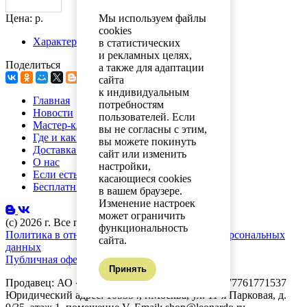
Мы используем файлы
Цена: р.
cookies
Характеристики
в статистических
и рекламных целях,
Поделиться
а также для адаптации
сайта
к индивидуальным
Главная
потребностям
Новости
пользователей. Если
Мастер-классы
вы не согласны с этим,
Где и как купить
вы можете покинуть
Доставка и оплата
сайт или изменить
О нас
настройки,
Если есть вопросы
касающиеся cookies
Бесплатный каталог
в вашем браузере.
Изменение настроек
может ограничить
(с) 2026 г. Все права защищены.
функциональность
Политика в отношении обработки и защиты персональных
сайта.
данных
Публичная оферта
Принять
Продавец: АО «Планета увлечений» ОГРН: 1077761771537
Юридический адрес: 105554, г.Москва, ул. 11-я Парковая, д.