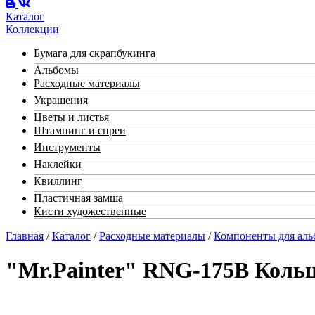
Каталог
Коллекции
Бумага для скрапбукинга
Альбомы
Расходные материалы
Украшения
Цветы и листья
Штампинг и спреи
Инструменты
Наклейки
Квиллинг
Пластичная замша
Кисти художественные
Главная
/
Каталог
/
Расходные материалы
/
Компоненты для аль
"Mr.Painter" RNG-175B Кольц