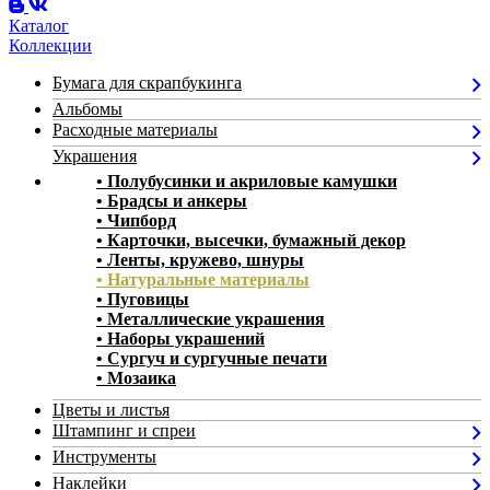
Каталог
Коллекции
Бумага для скрапбукинга
Альбомы
Расходные материалы
Украшения
• Полубусинки и акриловые камушки
• Брадсы и анкеры
• Чипборд
• Карточки, высечки, бумажный декор
• Ленты, кружево, шнуры
• Натуральные материалы
• Пуговицы
• Металлические украшения
• Наборы украшений
• Сургуч и сургучные печати
• Мозаика
Цветы и листья
Штампинг и спреи
Инструменты
Наклейки