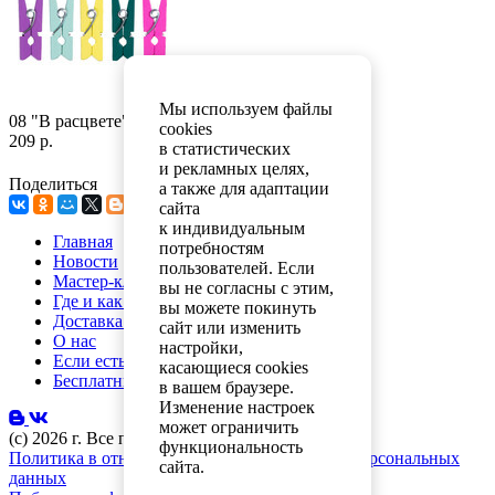
Мы используем файлы
08 "В расцвете"
cookies
209 р.
в статистических
Купить
и рекламных целях,
Поделиться
а также для адаптации
сайта
к индивидуальным
Главная
потребностям
Новости
пользователей. Если
Мастер-классы
вы не согласны с этим,
Где и как купить
вы можете покинуть
Доставка и оплата
сайт или изменить
О нас
настройки,
Если есть вопросы
касающиеся cookies
Бесплатный каталог
в вашем браузере.
Изменение настроек
может ограничить
(с) 2026 г. Все права защищены.
функциональность
Политика в отношении обработки и защиты персональных
сайта.
данных